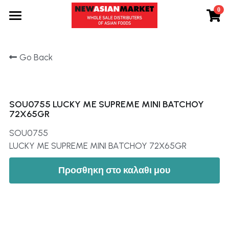
0
×
STORE CATEGORIES
Προϊόντα
Go Back
All Categories
Εταιρεία
Τα νέα μας
SOU0755 LUCKY ME SUPREME MINI BATCHOY
Συνταγές
72X65GR
Επικοινωνία
SOU0755
LUCKY ME SUPREME MINI BATCHOY 72X65GR
Search
Προσθηκη στο καλαθι μου
GR
GR
ENG