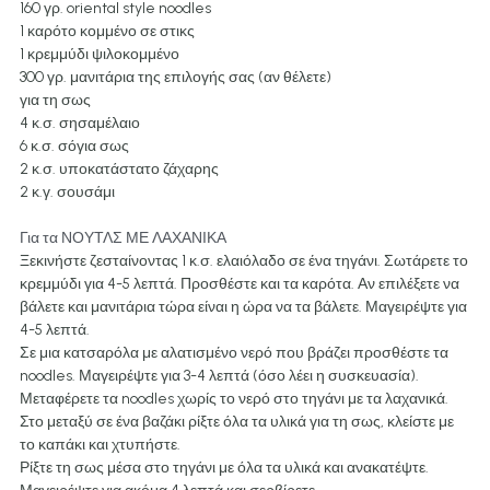
160 γρ. oriental style noodles
1
2
e 
0
1
1 καρότο κομμένο σε στικς
M
5
1 κρεμμύδι ψιλοκομμένο
I
M
300 γρ. μανιτάρια της επιλογής σας (αν θέλετε)
N
I
για τη σως
U
N
4 κ.σ. σησαμέλαιο
T
U
6 κ.σ. σόγια σως
E
T
S 
E
2 κ.σ. υποκατάστατο ζάχαρης
M
S 
2 κ.γ. σουσάμι
I
M
N
I
Για τα ΝΟΥΤΛΣ ΜΕ ΛΑΧΑΝΙΚΑ
U
N
Ξεκινήστε ζεσταίνοντας 1 κ.σ. ελαιόλαδο σε ένα τηγάνι. Σωτάρετε το 
T
U
κρεμμύδι για 4-5 λεπτά. Προσθέστε και τα καρότα. Αν επιλέξετε να 
E
T
S
E
βάλετε και μανιτάρια τώρα είναι η ώρα να τα βάλετε. Μαγειρέψτε για 
S
4-5 λεπτά.
Σε μια κατσαρόλα με αλατισμένο νερό που βράζει προσθέστε τα 
noodles. Μαγειρέψτε για 3-4 λεπτά (όσο λέει η συσκευασία). 
Μεταφέρετε τα noodles χωρίς το νερό στο τηγάνι με τα λαχανικά.
Στο μεταξύ σε ένα βαζάκι ρίξτε όλα τα υλικά για τη σως, κλείστε με 
το καπάκι και χτυπήστε.
Ρίξτε τη σως μέσα στο τηγάνι με όλα τα υλικά και ανακατέψτε. 