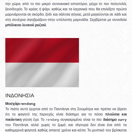
την χώρα, από το πιο μικρό συνοικιακό εστιατόριο, μέχρι το πιο πολυτελές 
ξενοδοχείο. Το κρέας ή ψάρι, καθώς και τα λαχανικά που θα επιλέξετε πρώτα 
μαρινάρονται σε σκόρδο, ξύδι και σάλτσα σόγιας, μετά μαγεύονται σε λάδι και 
στη συνέχεια σιγοβράζουν στην υπόλοιπη μαρινάδα. Σερβίρεται με συνοδεία
μπόλικου λευκού ρυζιού.
ΙΝΔΟΝΗΣΙΑ
Μοσχάρι rendang
Το πιάτο αυτό έρχεται από το Παντάνγκ στη Σουμάτρα και πρέπει να ξέρετε 
ότι το φαγητό της περιοχής είναι διάσημο για το πόσο 
πλούσια και 
πικάντικη 
γεύση έχει. Το rendang συγκεκριμένα, είναι το πιο 
διάσημο curry
του Παντάνγκ, αλλά χωρίς το ζωμό, και σίγουρα δεν είναι ένα από τα 
καθημερινά φαγητά, καθώς απαιτεί χρόνο και κόπο. Το μυστικό του βρίσκεται 