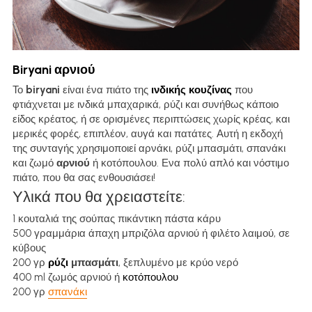
Biryani αρνιού
Το 
biryani
 είναι ένα πιάτο της 
ινδικής κουζίνας 
που 
φτιάχνεται με ινδικά μπαχαρικά, ρύζι και συνήθως κάποιο 
είδος κρέατος, ή σε ορισμένες περιπτώσεις χωρίς κρέας, και 
μερικές φορές, επιπλέον, αυγά και πατάτες. Αυτή η εκδοχή 
της συνταγής χρησιμοποιεί αρνάκι, ρύζι μπασμάτι, σπανάκι 
και ζωμό 
αρνιού
 ή κοτόπουλου. Ενα πολύ απλό και νόστιμο 
πιάτο, που θα σας ενθουσιάσει!
Υλικά που θα χρειαστείτε:
1 κουταλιά της σούπας πικάντικη πάστα κάρυ
500 γραμμάρια άπαχη μπριζόλα αρνιού ή φιλέτο λαιμού, σε 
κύβους
200 γρ 
ρύζι 
μπασμάτι
, ξεπλυμένο με κρύο νερό
400 ml ζωμός αρνιού ή 
κοτόπουλου
200 γρ 
σπανάκι