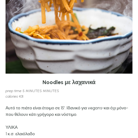
Noodles με λαχανικά
prep time 
5 MINUTES MINUTES
c
t
s
calories 
431
o
o
e
o
t
r
Αυτό το πιάτο είναι έτοιμο σε 15'. Ιδανικό για vegans-και όχι μόνο-
k 
a
v
που θέλουν κάτι γρήγορο και νόστιμο.
t
l 
i
i
t
n
ΥΛΙΚΑ
m
i
g
1 κ.σ. ελαιόλαδο
m
s 
e 