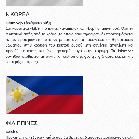
Ν.ΚΟΡΕΑ
Bibimbap (Ανάμικτο ρύζι)
Στα κορεατικά «bibim» σημαίνει «ανάμικτο» και «bap» σημαίνει ρύζι. Όλα τα 
συστατικά εκτός από το κρέας (το οποίο είναι προαιρετικό) προετοιμάζονται 
εκ των προτέρων έτσι ώστε να μπορείτε να τα προσθέσετε σε θερμοκρασία 
δωματίου στην κορυφή του καυτού ρυζιού. Στη συνέχεια τηγανίζετε και 
προσθέτετε κρέας και ένα τηγανητό αυγό στην κορυφή. Το bibimbap 
συνήθως σερβίρεται με πικάντικη σάλτσα από gochujang (πάστα κορεάτικης 
καυτερής πιπεριάς).
ΦΙΛΙΠΠΙΝΕΣ
Adobo
Πρόκειται για 
«εθνικό» πιάτο
 που θα βρείτε σε διάφορες παραλλαγές σε όλη 