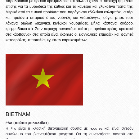
παραδοσιακά με φρέσκα κρεμμυδάκια και σάλτσα χοϊζίν. Η περιοχή φημίζεται 
επίσης για τα μυρωδικά της καθώς και τα καυτερά και γλυκόξινα πιάτα της. 
Μερικά από τα τυπικά προϊόντα που παράγονται εδώ είναι καλαμπόκι, σιτάρι 
και προϊόντα σιταριού όπως νούντλς και ντάμπλινγκς, σόγια, μποκ τσόι, 
λάχανα, ριζώδη λαχανικά, κινέζικοι χουρμάδες, μήλα, κάστανα, σκόρδο, 
κρεμμυδάκια κ.ά. Στην περιοχή συναντάμε πιάτα με αρνίσιο κρέας, κρεατικά 
στα κάρβουνα- στα οποία είναι έκδηλες οι μογγολικές επιροές- και φαγητά 
κατσαρόλας με ποικιλία μιγμάτων καρυκευμάτων.
ΒΙΕΤΝΑΜ
Pho (σούπα με noodles)
Η Pho είναι η κλασική βιετναμέζικη σούπα με noodles και είναι σχεδόν 
συνώνυμο του βιετναμέζικου φαγητού. Θα τη συναντήσετε παντού στο 