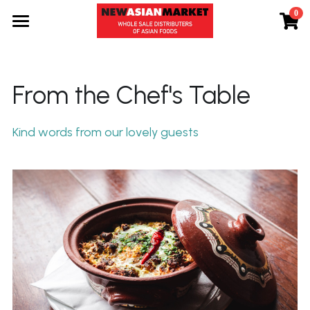
0
×
STORE CATEGORIES
Προϊόντα
All Categories
Εταιρεία
From the Chef's Table
Τα νέα μας
Kind words from our lovely guests
Συνταγές
Επικοινωνία
Search
GR
GR
ENG