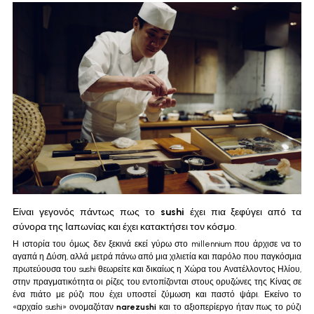
Είναι γεγονός πάντως πως το 
sushi
 έχει πια ξεφύγει από τα 
σύνορα της Ιαπωνίας και έχει κατακτήσει τον κόσμο.
Η ιστορία του όμως δεν ξεκινά εκεί γύρω στο millennium που άρχισε να το 
αγαπά η Δύση, αλλά μετρά πάνω από μια χιλιετία και παρόλο που παγκόσμια 
πρωτεύουσα του sushi θεωρείτε και δικαίως η Χώρα του Ανατέλλοντος Ηλίου, 
στην πραγματικότητα οι ρίζες του εντοπίζονται στους ορυζώνες της Κίνας σε 
ένα πιάτο με ρύζι που έχει υποστεί ζύμωση και παστό ψάρι. Εκείνο το 
«αρχαίο sushi» ονομαζόταν 
narezushi
 και το αξιοπερίεργο ήταν πως το ρύζι 