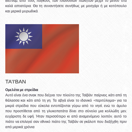
Βιετνάμ, από τους πάγκους των πλανόδιων πωλητών μέχρι το μενού στα 
καλά εστιατόρια. Θα τη συναντήσετε συνήθως με μοσχάρι ή με κοτόπουλο 
και μερικά μυρωδικά.
ΤΑ'Ι'ΒΑΝ
Ομελέτα με στρείδια
Αυτό είναι ένα σνακ που δείχνει τον πλούτο της Ταϊβάν: παίρνεις κάτι από τη 
θάλασσα και κάτι από τη γη. Τα αβγά είναι το ιδανικό «περιτύλιγμα» για τα 
μικρά στρείδια που εύκολα εντοπίζονται γύρω από το νησί, ενώ το άμυλο 
που προστίθεται από τη γλυκοπατάτα δίνει στο σύνολο μια κολλώδη μεν, 
ευχάριστη δε υφή. Ήταν περισσότερο κι από αναμενόμενο λοιπόν, αυτό το 
πιάτο να επιλεγεί σαν εθνικό πιάτο της Ταϊβάν σε γκάλοπ που διεξήχθη πριν 
από μερικά χρόνια