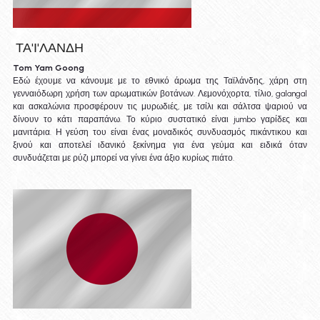
 ΤΑ'Ι'ΛΑΝΔΗ
Tom Yam Goong
Εδώ έχουμε να κάνουμε με το εθνικό άρωμα της Ταϊλάνδης, χάρη στη 
γενναιόδωρη χρήση των αρωματικών βοτάνων. Λεμονόχορτα, τίλιο, galangal 
και ασκαλώνια προσφέρουν τις μυρωδιές, με τσίλι και σάλτσα ψαριού να 
δίνουν το κάτι παραπάνω. Το κύριο συστατικό είναι jumbo γαρίδες και 
μανιτάρια. Η γεύση του είναι ένας μοναδικός συνδυασμός πικάντικου και 
ξινού και αποτελεί ιδανικό ξεκίνημα για ένα γεύμα και ειδικά όταν 
συνδυάζεται με ρύζι μπορεί να γίνει ένα άξιο κυρίως πιάτο.