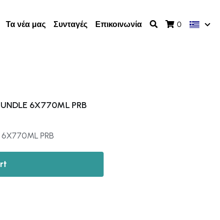
Τα νέα μας
Συνταγές
Επικοινωνία
0
BUNDLE 6X770ML PRB
 6X770ML PRB
rt