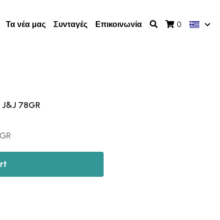
Τα νέα μας
Συνταγές
Επικοινωνία
0
 J&J 78GR
8GR
rt