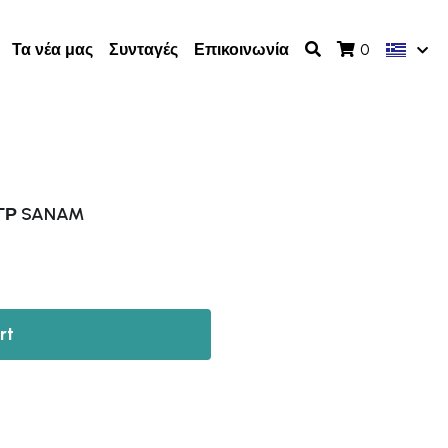
Τα νέα μας
Συνταγές
Επικοινωνία
0
0ΓΡ SANAM
rt