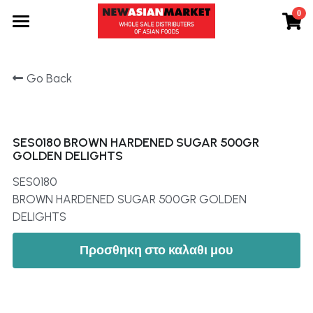
0
×
STORE CATEGORIES
Προϊόντα
Go Back
All Categories
Εταιρεία
Τα νέα μας
SES0180 BROWN HARDENED SUGAR 500GR
Συνταγές
GOLDEN DELIGHTS
Επικοινωνία
SES0180
BROWN HARDENED SUGAR 500GR GOLDEN
Search
DELIGHTS
GR
Προσθηκη στο καλαθι μου
GR
ENG