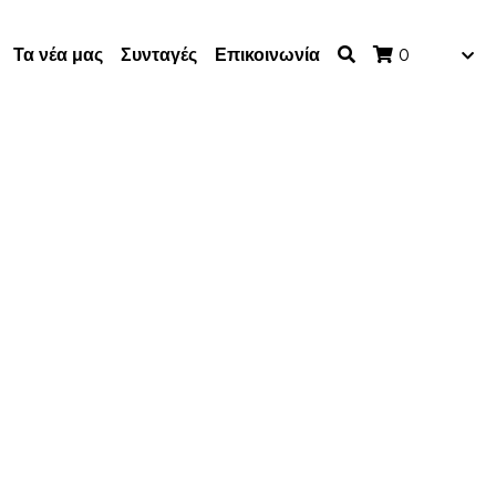
Τα νέα μας
Συνταγές
Επικοινωνία
0
INTEGRALE VIGNOLA
IGNOLA
rt