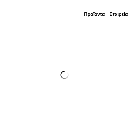
Προϊόντα
Εταιρεία
RIC0061 SUSHI RICE BLACK 1kg 
RIC0061
SUSHI RICE BLACK 1kg INTEGRALE V
Add to ca