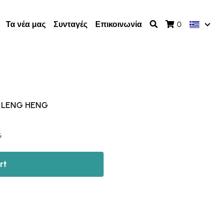
Τα νέα μας
Συνταγές
Επικοινωνία
0
 LENG HENG
G
rt