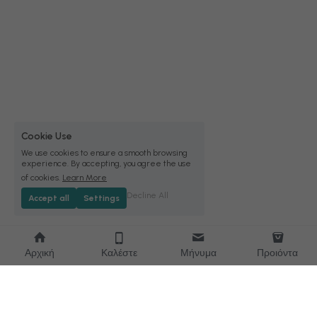
Cookie Use
We use cookies to ensure a smooth browsing
experience. By accepting, you agree the use
of cookies.
Learn More
Decline All
Accept all
Settings
Αρχική
Καλέστε
Μήνυμα
Προιόντα