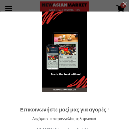
0
×
STORE CATEGORIES
Προϊόντα
Go Back
All Categories
Εταιρεία
Τα νέα μας
Συνταγές
Επικοινωνία
Search
GR
Επικοινωνήστε μαζί μας για αγορές !
GR
Δεχόμαστε
παραγγελίες τηλεφωνικά
ENG