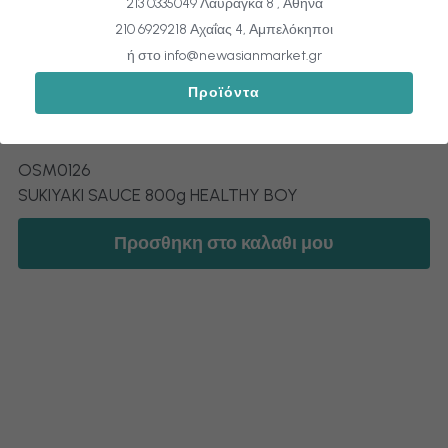
213 0335049 Λαυράγκα 8 , Αθήνα
210 6929218 Αχαΐας 4, Αμπελόκηποι
ή στο info@newasianmarket.gr
Προϊόντα
OSM0126 SUKIYAKI SAUCE 800g HEALTHY BOY
OSM0126
SUKIYAKI SAUCE 800g HEALTHY BOY
Προσθηκη στο καλαθι μου