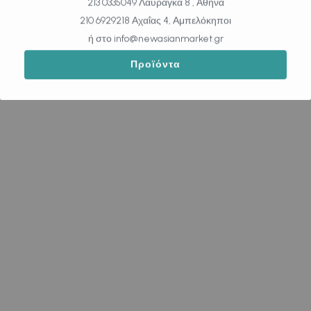
213 0335049 Λαυράγκα 8 , Αθήνα
210 6929218 Αχαΐας 4, Αμπελόκηποι
ή στο info@newasianmarket.gr
Προϊόντα