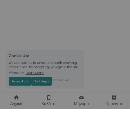
Cookie Use
We use cookies to ensure a smooth browsing
experience. By accepting, you agree the use
of cookies.
Learn More
Decline All
Accept all
Settings
Αρχική
Καλέστε
Μήνυμα
Προιόντα