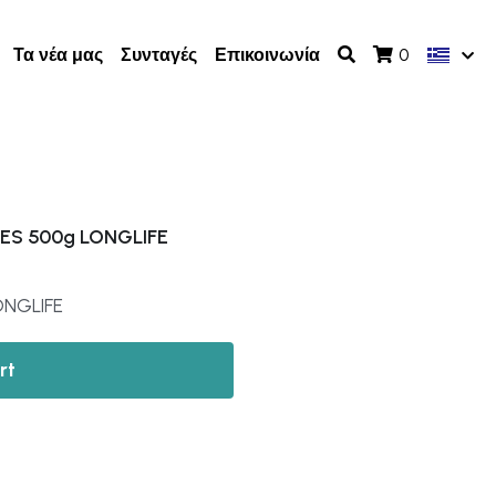
Τα νέα μας
Συνταγές
Επικοινωνία
0
ES 500g LONGLIFE
NGLIFE
rt