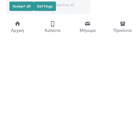
Decline All
Accept all
Settings
Αρχική
Καλέστε
Μήνυμα
Προιόντα
Κατ.1 : 213 0335049 , Λαύραγκα 8, Κολωνός, Αθήνα Κατ. 2 : 210 692
9118 , Αχαίας 4, Αμπελόκηποι
info@newasianmarket.gr
New Asian Market Copyright © 2023 - 2026