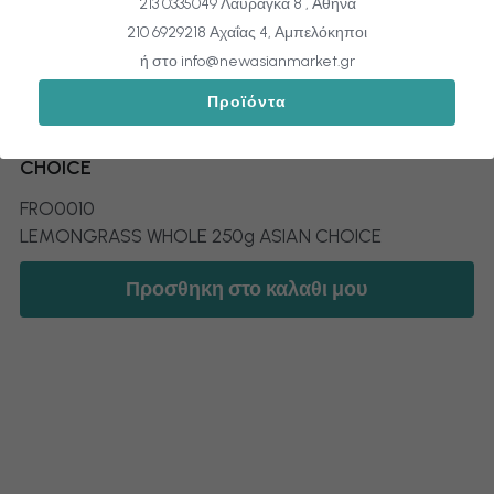
213 0335049 Λαυράγκα 8 , Αθήνα
210 6929218 Αχαΐας 4, Αμπελόκηποι
ή στο info@newasianmarket.gr
Προϊόντα
FRO0010 LEMONGRASS WHOLE 250g ASIAN
CHOICE
FRO0010
LEMONGRASS WHOLE 250g ASIAN CHOICE
Προσθηκη στο καλαθι μου