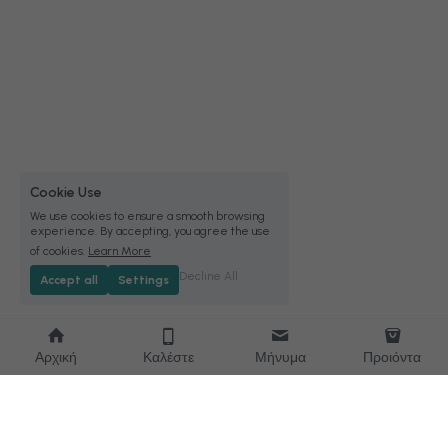
Cookie Use
We use cookies to ensure a smooth browsing
experience. By accepting, you agree the use
of cookies.
Learn More
Decline All
Accept all
Settings
Αρχική
Καλέστε
Μήνυμα
Προιόντα