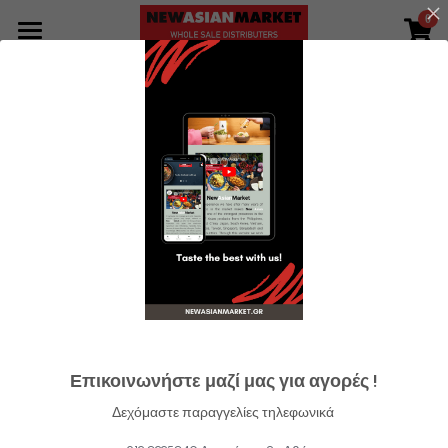
0
×
STORE CATEGORIES
Προϊόντα
Go Back
All Categories
Εταιρεία
Τα νέα μας
Συνταγές
Επικοινωνία
Search
GR
Επικοινωνήστε μαζί μας για αγορές !
GR
Δεχόμαστε
παραγγελίες τηλεφωνικά
ENG