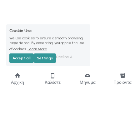
Cookie Use
We use cookies to ensure a smooth browsing
experience. By accepting, you agree the use
of cookies.
Learn More
Decline All
Accept all
Settings
Αρχική
Καλέστε
Μήνυμα
Προιόντα
Κατ.1 : 213 0335049 , Λαύραγκα 8, Κολωνός, Αθήνα Κατ. 2 : 210 692