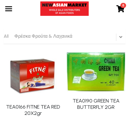
0
×
STORE CATEGORIES
Προϊόντα
All Categories
Εταιρεία
All
Φρέσκα Φρούτα & Λαχανικά
Τα νέα μας
Συνταγές
Επικοινωνία
Search
TEA0190 GREEN TEA
GR
TEA0166 FITNE TEA RED
BUTTERFLY 2GR
20X2gr
GR
ENG