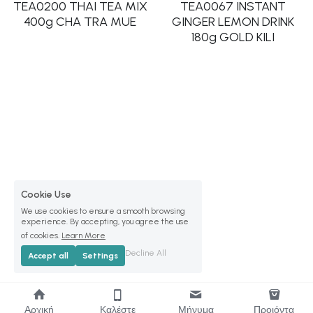
TEA0200 THAI TEA MIX
TEA0067 INSTANT
400g CHA TRA MUE
GINGER LEMON DRINK
180g GOLD KILI
Cookie Use
We use cookies to ensure a smooth browsing
experience. By accepting, you agree the use
of cookies.
Learn More
Decline All
Accept all
Settings
Αρχική
Καλέστε
Μήνυμα
Προιόντα